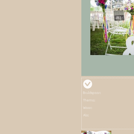
Bruidspaar:
Thema:
Waar:
Als: