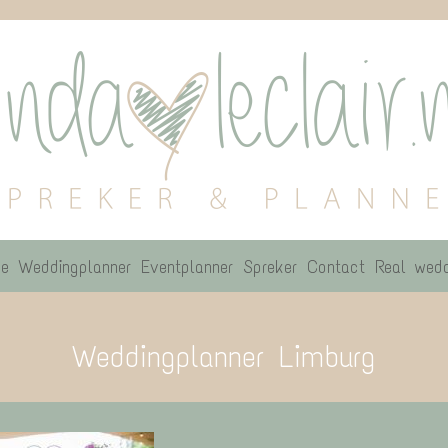
e
Weddingplanner
Eventplanner
Spreker
Contact
Real wedd
Weddingplanner Limburg