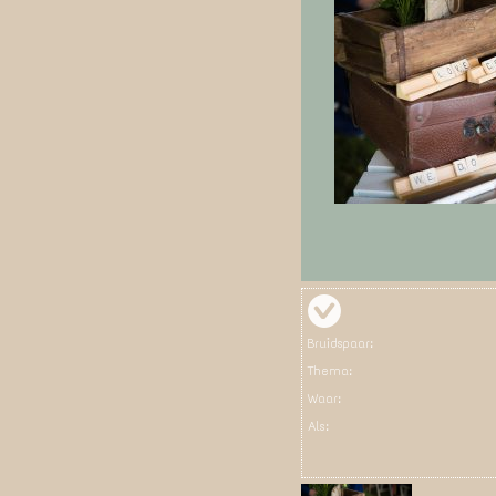
Bruidspaar:
Thema:
Waar:
Als: