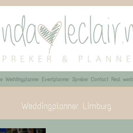
e
Weddingplanner
Eventplanner
Spreker
Contact
Real wedd
Weddingplanner Limburg