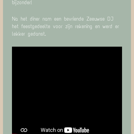
bijzonder!
Na het diner nam een bevriende Zeeuwse DJ
het feestgedeelte voor zijn rekening en werd er
lekker gedanst.