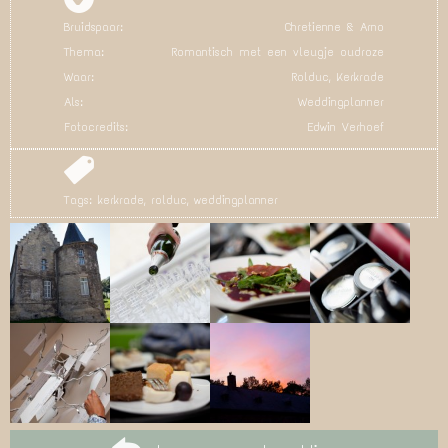
Bruidspaar:
Chretienne & Arno
Thema:
Romantisch met een vleugje oudroze
Waar:
Rolduc, Kerkrade
Als:
Weddingplanner
Fotocredits:
Edwin Verhoef
Tags:
kerkrade
,
rolduc
,
weddingplanner