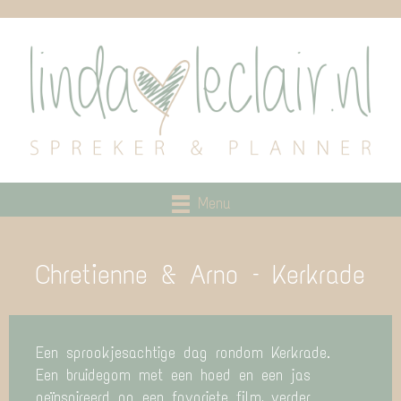
Menu
Chretienne & Arno – Kerkrade
Een sprookjesachtige dag rondom Kerkrade.
Een bruidegom met een hoed en een jas
geïnspireerd op een favoriete film, verder