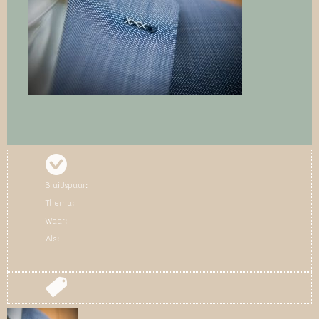
Bruidspaar:
Thema:
Waar:
Als: