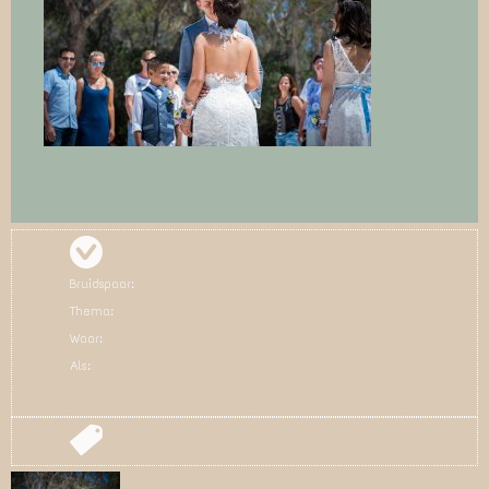
Bruidspaar:
Thema:
Waar:
Als: