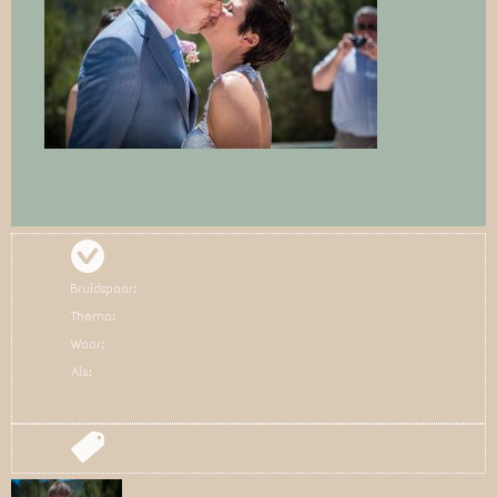
Bruidspaar:
Thema:
Waar:
Als: