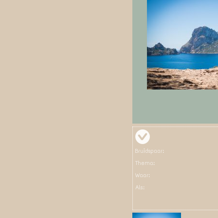
Bruidspaar:
Thema:
Waar:
Als: