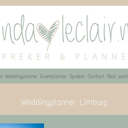
e
Weddingplanner
Eventplanner
Spreker
Contact
Real wedd
Weddingplanner Limburg