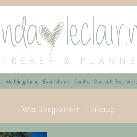
e
Weddingplanner
Eventplanner
Spreker
Contact
Real wedd
Weddingplanner Limburg