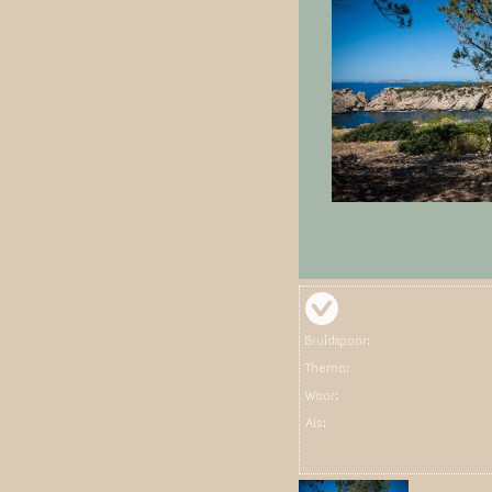
Bruidspaar:
Thema:
Waar:
Als: