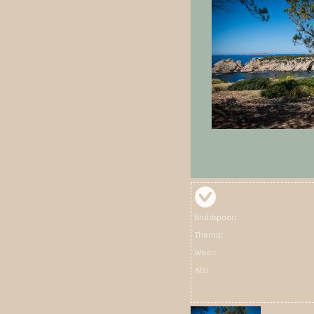
Bruidspaar:
Thema:
Waar:
Als: