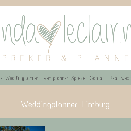
e
Weddingplanner
Eventplanner
Spreker
Contact
Real wedd
Weddingplanner Limburg