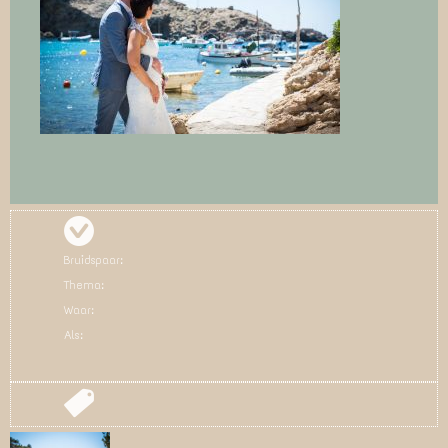
Bruidspaar:
Thema:
Waar:
Als: