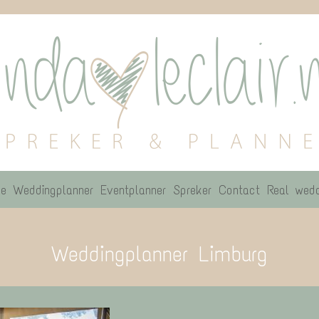
e
Weddingplanner
Eventplanner
Spreker
Contact
Real wedd
Weddingplanner Limburg