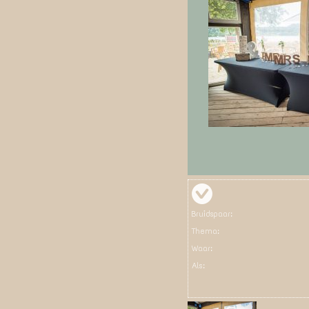
Bruidspaar:
Thema:
Waar:
Als: