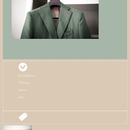
Bruidspaar:
Thema:
Waar:
Als: