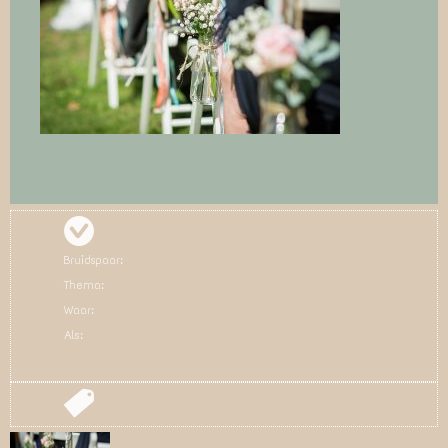
Bruidspaar:
Thema:
Waar:
Als: