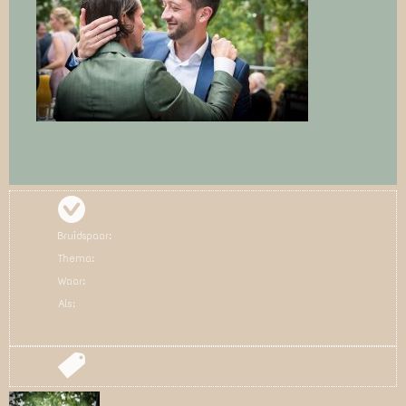
Bruidspaar:
Thema:
Waar:
Als: