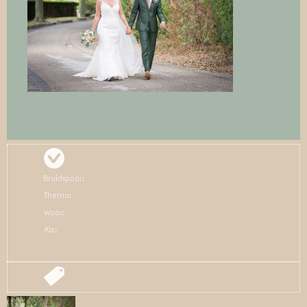
Bruidspaar:
Thema:
Waar:
Als: