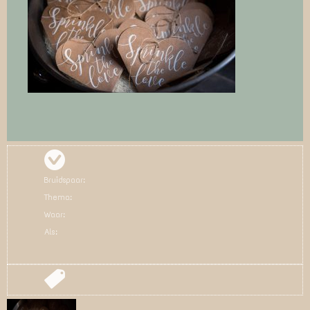
Bruidspaar:
Thema:
Waar:
Als: