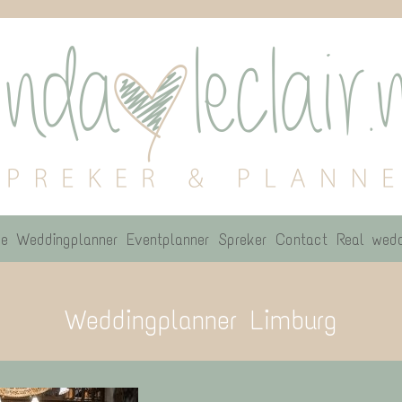
e
Weddingplanner
Eventplanner
Spreker
Contact
Real wedd
Weddingplanner Limburg