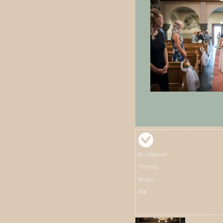
Bruidspaar:
Thema:
Waar:
Als: