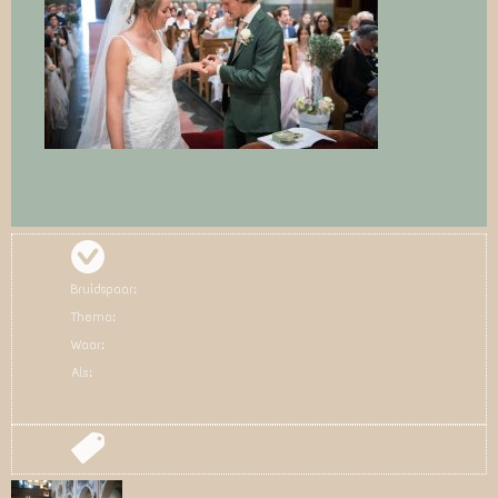
Bruidspaar:
Thema:
Waar:
Als: