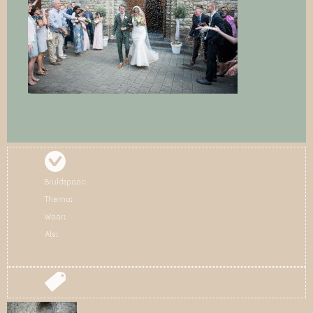
Bruidspaar:
Thema:
Waar:
Als: