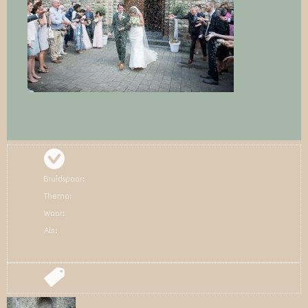
Bruidspaar:
Thema:
Waar:
Als: