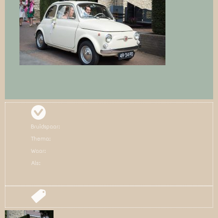
Bruidspaar:
Thema:
Waar:
Als: