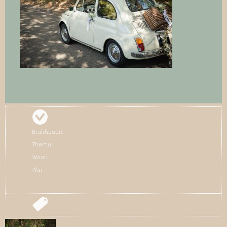
Bruidspaar:
Thema:
Waar:
Als: