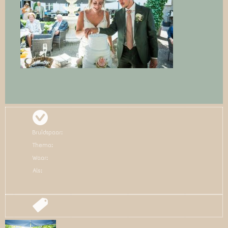
Bruidspaar:
Thema:
Waar:
Als: