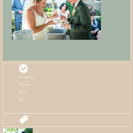
Bruidspaar:
Thema:
Waar:
Als: