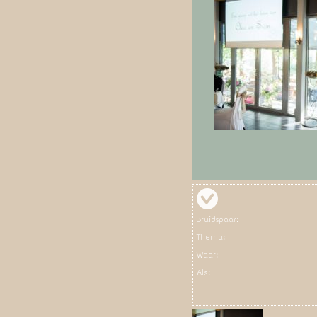
Bruidspaar:
Thema:
Waar:
Als: