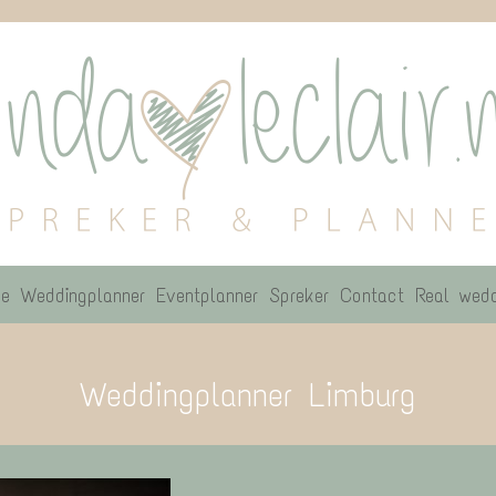
e
Weddingplanner
Eventplanner
Spreker
Contact
Real wedd
Weddingplanner Limburg