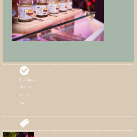
Bruidspaar:
Thema:
Waar:
Als: