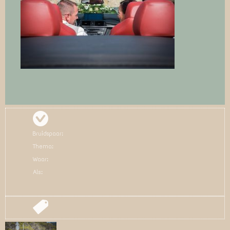
Bruidspaar:
Thema:
Waar:
Als: