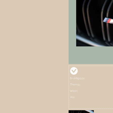
Bruidspaar:
Thema:
Waar:
Als: