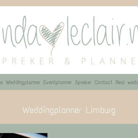
e
Weddingplanner
Eventplanner
Spreker
Contact
Real wedd
Weddingplanner Limburg