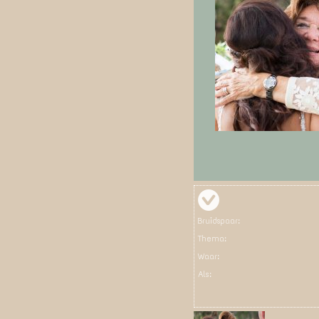
Bruidspaar:
Thema:
Waar:
Als: