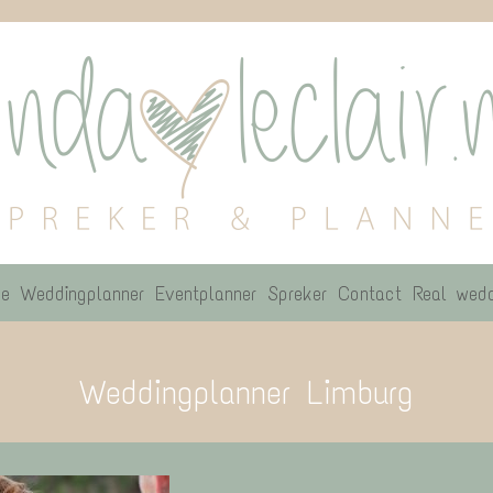
e
Weddingplanner
Eventplanner
Spreker
Contact
Real wedd
Weddingplanner Limburg