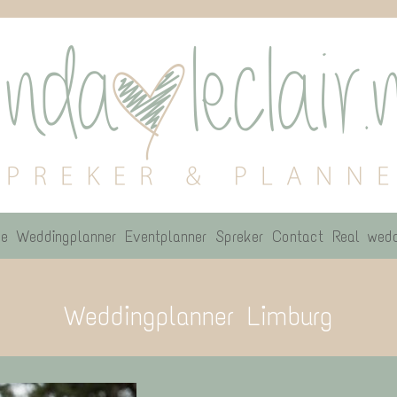
e
Weddingplanner
Eventplanner
Spreker
Contact
Real wedd
Weddingplanner Limburg