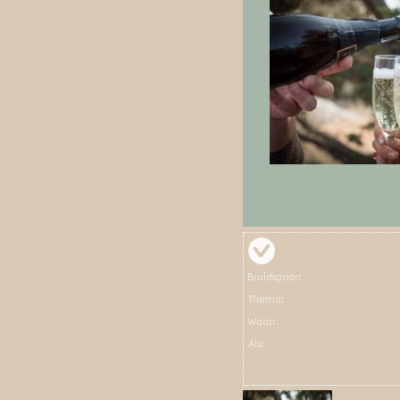
Bruidspaar:
Thema:
Waar:
Als: