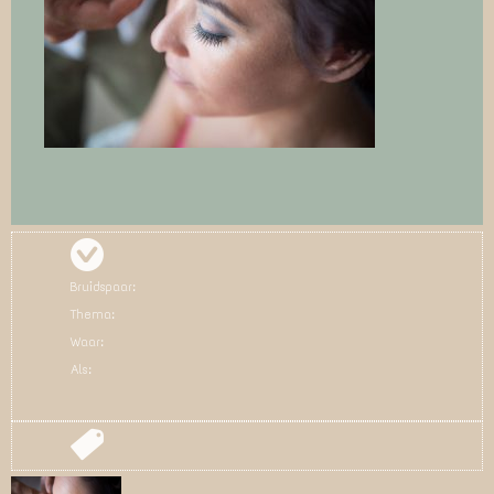
Bruidspaar:
Thema:
Waar:
Als: