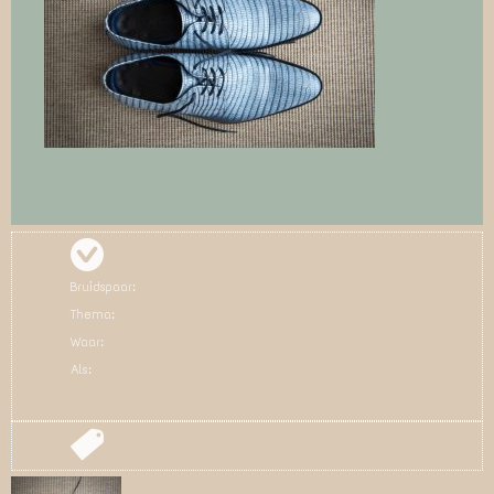
Bruidspaar:
Thema:
Waar:
Als: