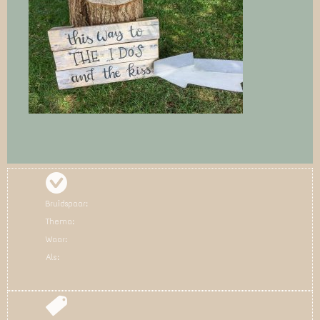
Bruidspaar:
Thema:
Waar:
Als: