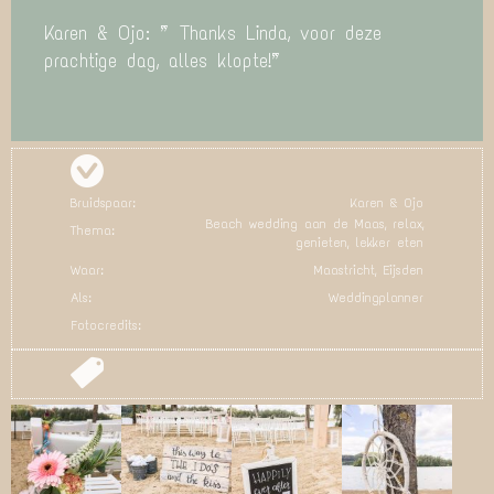
Karen & Ojo: ” Thanks Linda, voor deze
prachtige dag, alles klopte!”
Bruidspaar:
Karen & Ojo
Beach wedding aan de Maas, relax,
Thema:
genieten, lekker eten
Waar:
Maastricht, Eijsden
Als:
Weddingplanner
Fotocredits: