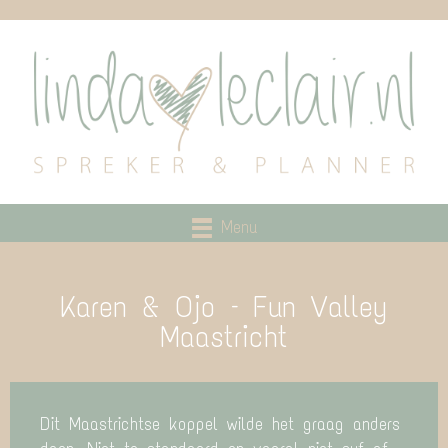
Menu
Karen & Ojo – Fun Valley
Maastricht
Dit Maastrichtse koppel wilde het graag anders