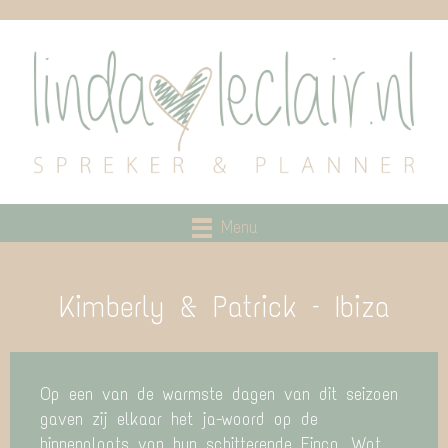
Menu
Kimberly & Patrick – Ibiza
Op een van de warmste dagen van dit seizoen
gaven zij elkaar het ja-woord op de
binnenplaats van hun schitterende Finca. Wat