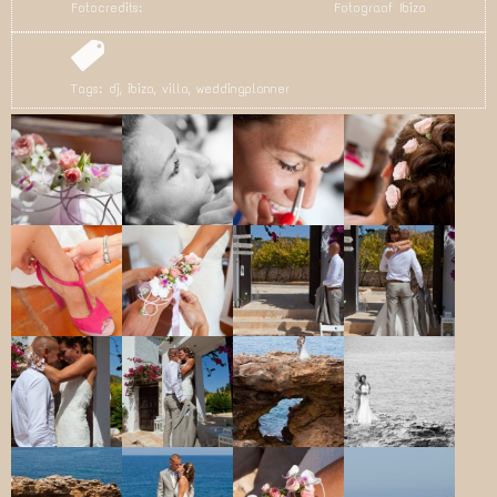
Fotocredits:
Fotograaf Ibiza
Tags:
dj
,
ibiza
,
villa
,
weddingplanner