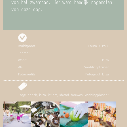
van het zwembad. Hier werd heerlijk nagenoten
van deze dag.
Bruidspaar:
Laura & Paul
Thema:
Waar:
Ibiza
Als:
Weddingplanner
Fotocredits:
Fotograaf Ibiza
Tags:
beach
,
ibiza
,
intiem
,
strand
,
trouwen
,
weddingplanner