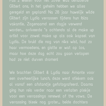
Pas 2 weken voor het zover was benaderde
Gilbert ons, in het geheim hebben we alles
geregeld en gepland! Na 28 jaar huwelijk wilde
Gilbert zijn Lydia verrassen tijdens hun Ibiza
vakantie. Zogenaamd een dagje verwend
worden… arriveerde ’s ochtends al de make up
artist voor zowel make up als ook kapsel van
Lydia. De bruid die nog van niks wist, had zo
haar vermoedens, en gistte er wat op los,
maar hoe deze dag echt zou gaan verlopen
had ze niet durven dromen!
We brachten Gilbert & Lydia naar Amante voor
een overheerlijke lunch, deze werd stiekem ook
al vanaf een afstandje gefotografeerd. Daarna
ging hun reis verder naar een verlaten plekje
voor een verrassings renewel of the vows. De
verrassing bleek nog groter… beide dochters