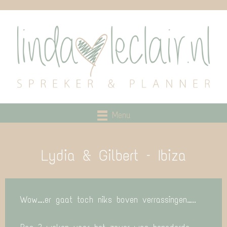
Menu
Lydia & Gilbert – Ibiza
Wow….er gaat toch niks boven verrassingen…..