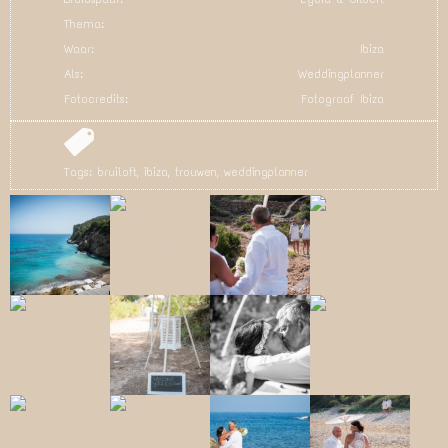
Thema:
Waar:
Ibiza
Als:
Weddingplanner
Fotocredits:
Fotograaf Ibiza
Tags:
bruiloft
,
ibiza
,
trouwen
,
weddingplanner