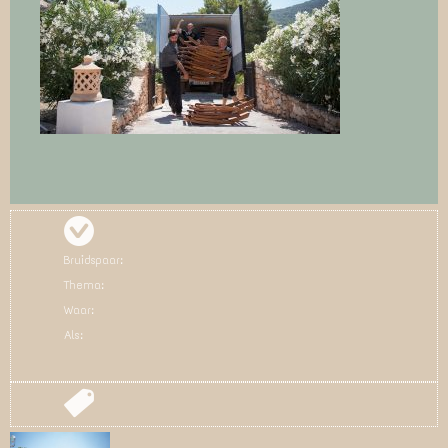
Bruidspaar:
Thema:
Waar:
Als: