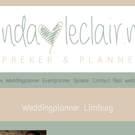
e
Weddingplanner
Eventplanner
Spreker
Contact
Real wedd
Weddingplanner Limburg