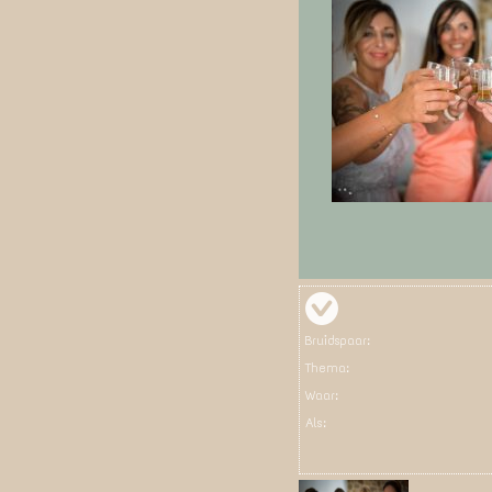
Bruidspaar:
Thema:
Waar:
Als: