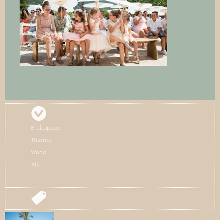
Bruidspaar:
Thema:
Waar:
Als: