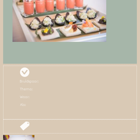
Bruidspaar:
Thema:
Waar:
Als: