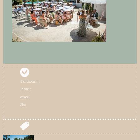
Bruidspaar:
Thema:
Waar:
Als: