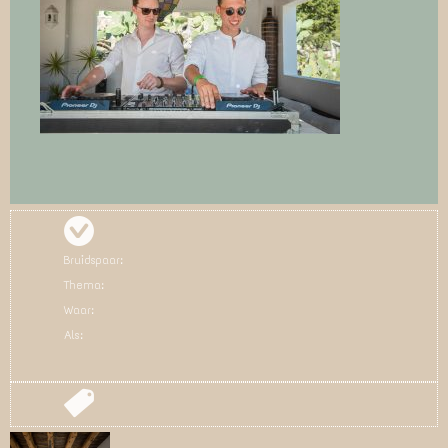
Bruidspaar:
Thema:
Waar:
Als: