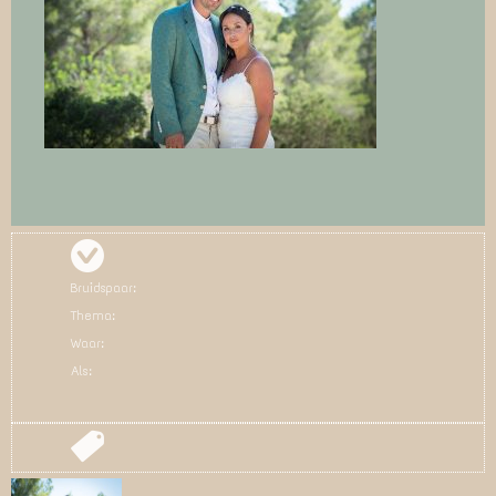
Bruidspaar:
Thema:
Waar:
Als: