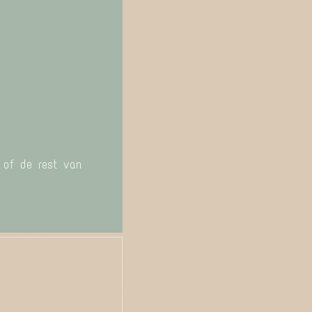
g of de rest van