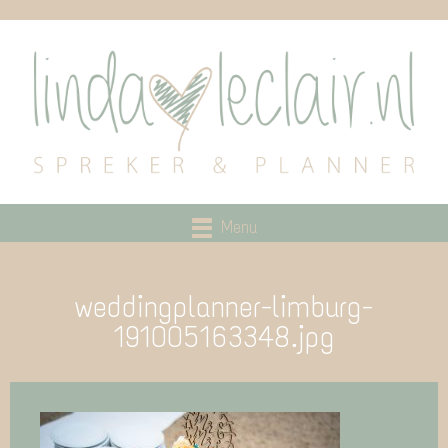
Menu
weddingplanner-limburg-
191005163348.jpg