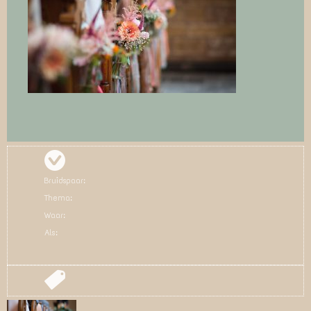
Bruidspaar:
Thema:
Waar:
Als: