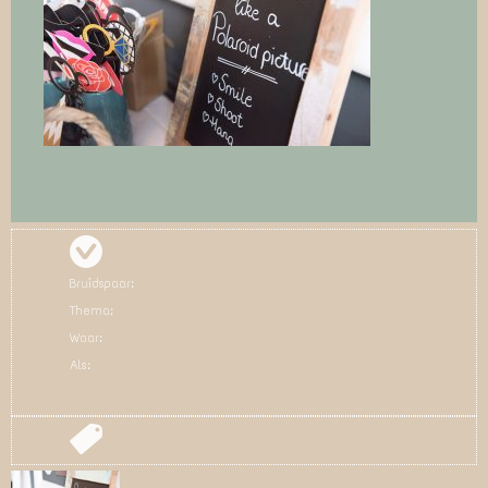
Bruidspaar:
Thema:
Waar:
Als: