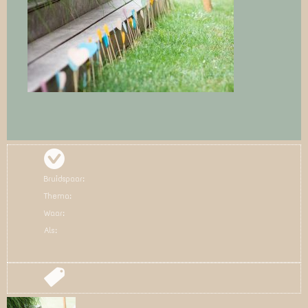
Bruidspaar:
Thema:
Waar:
Als: